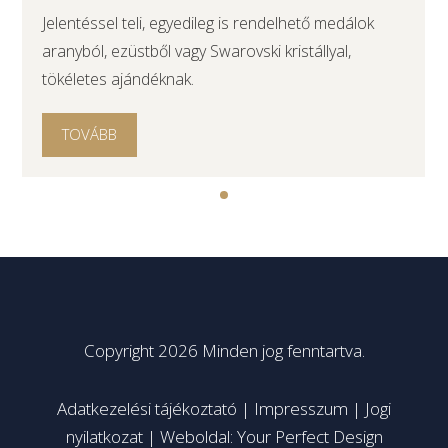
Jelentéssel teli, egyedileg is rendelhető medálok
aranyból, ezüstből vagy Swarovski kristállyal,
tökéletes ajándéknak.
TOVÁBB
Copyright 2026 Minden jog fenntartva.
Adatkezelési tájékoztató
|
Impresszum
|
Jogi
nyilatkozat
|
Weboldal: Your Perfect Design