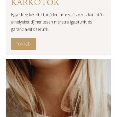
KARKÖTŐK
Egyedileg készített, időtlen arany- és ezüstkarkötők,
amelyeket díjmentesen méretre igazítunk, és
garanciával kísérünk.
TOVÁBB