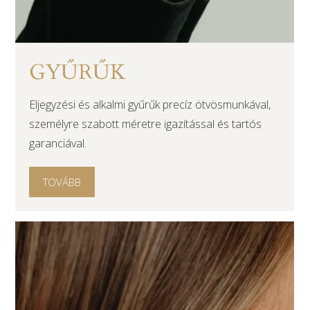
GYŰRŰK
Eljegyzési és alkalmi gyűrűk precíz ötvösmunkával,
személyre szabott méretre igazítással és tartós
garanciával.
TOVÁBB